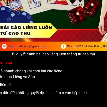
Bí quyết đánh bài cào liêng luôn thắng từ cao thủ
iền oan
ỗ nhanh chóng khi chơi bài cào liêng:
ẫn thua Liêng và Sáp.
điểm lẻ.
n dẫn đến những quyết định sai lầm ở ván tiếp theo.