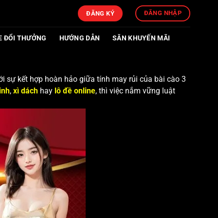
ĐĂNG NHẬP
ĐĂNG KÝ
E ĐỔI THƯỞNG
HƯỚNG DẪN
SĂN KHUYẾN MÃI
ới sự kết hợp hoàn hảo giữa tính may rủi của bài cào 3
inh
,
xì dách
hay
lô đề online
, thì việc nắm vững luật