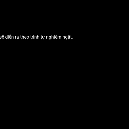
sẽ diễn ra theo trình tự nghiêm ngặt.