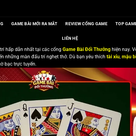
NG
GAME BÀI MỚI RA MẮT
REVIEW CỔNG GAME
TOP GAM
LIÊN HỆ
 trí hấp dẫn nhất tại các cổng
Game Bài Đổi Thưởng
hiện nay. V
 đến những màn đấu trí nghẹt thở. Dù bạn yêu thích
tài xỉu
,
mậu b
cờ bạc trực tuyến.