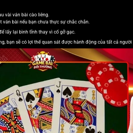
u vài ván bài cào liêng.
t ván bài nếu bạn chưa thực sự chắc chắn.
 lấy lại bình tĩnh thay vì cố gỡ gạc.
ng, bạn sẽ có lợi thế quan sát được hành động của tất cả người 