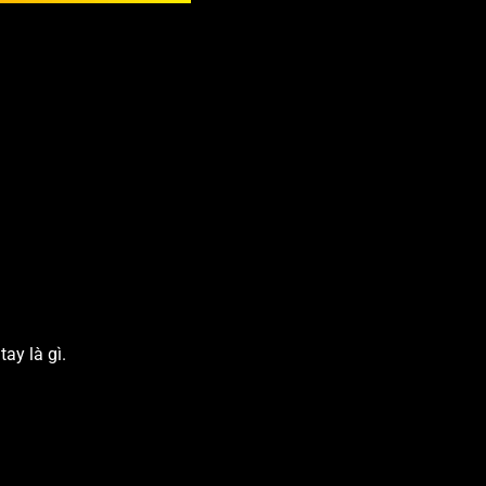
ay là gì.