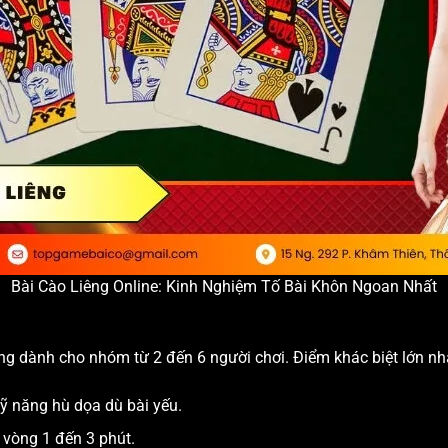
Bài Cào Liêng Online: Kinh Nghiệm Tố Bài Khôn Ngoan Nhất
ng dành cho nhóm từ 2 đến 6 người chơi. Điểm khác biệt lớn nhất
kỹ năng hù dọa dù bài yếu.
 vòng 1 đến 3 phút.