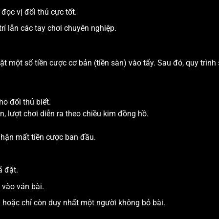
đọc vị đối thủ cực tốt.
rí lẫn các tay chơi chuyên nghiệp.
t một số tiền cược cơ bản (tiền sàn) vào tẩy. Sau đó, quy trình 
o đối thủ biết.
, lượt chơi diễn ra theo chiều kim đồng hồ.
nhận mất tiền cược ban đầu.
ã đặt.
 vào ván bài.
m hoặc chỉ còn duy nhất một người không bỏ bài.