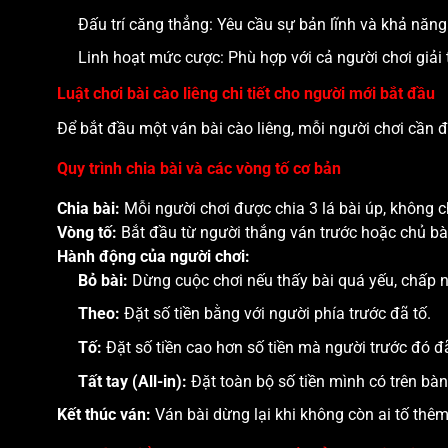
Đấu trí căng thẳng: Yêu cầu sự bản lĩnh và khả năng 
Linh hoạt mức cược: Phù hợp với cả người chơi giải t
Luật chơi bài cào liêng chi tiết cho người mới bắt đầu
Để bắt đầu một ván bài cào liêng, mỗi người chơi cần đặ
Quy trình chia bài và các vòng tố cơ bản
Chia bài:
Mỗi người chơi được chia 3 lá bài úp, không ch
Vòng tố:
Bắt đầu từ người thắng ván trước hoặc chủ bàn
Hành động của người chơi:
Bỏ bài:
Dừng cuộc chơi nếu thấy bài quá yếu, chấp 
Theo:
Đặt số tiền bằng với người phía trước đã tố.
Tố:
Đặt số tiền cao hơn số tiền mà người trước đó đ
Tất tay (All-in):
Đặt toàn bộ số tiền mình có trên bàn
Kết thúc ván:
Ván bài dừng lại khi không còn ai tố thê