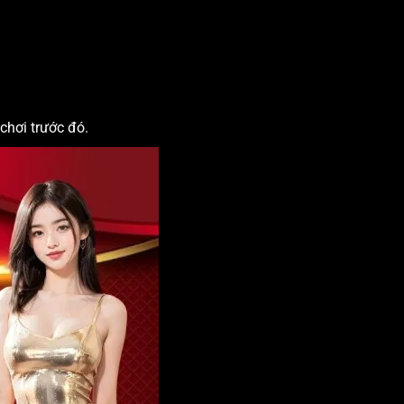
chơi trước đó.