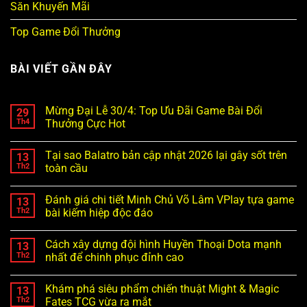
Săn Khuyến Mãi
Top Game Đổi Thưởng
BÀI VIẾT GẦN ĐÂY
Mừng Đại Lễ 30/4: Top Ưu Đãi Game Bài Đổi
29
Th4
Thưởng Cực Hot
Tại sao Balatro bản cập nhật 2026 lại gây sốt trên
13
Th2
toàn cầu
Đánh giá chi tiết Minh Chủ Võ Lâm VPlay tựa game
13
Th2
bài kiếm hiệp độc đáo
Cách xây dựng đội hình Huyền Thoại Dota mạnh
13
Th2
nhất để chinh phục đỉnh cao
Khám phá siêu phẩm chiến thuật Might & Magic
13
Th2
Fates TCG vừa ra mắt