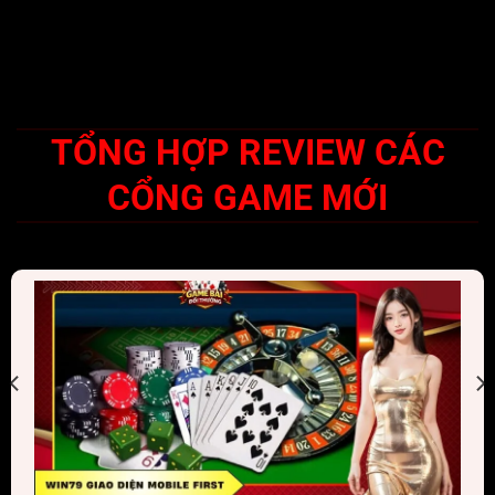
TỔNG HỢP REVIEW CÁC
CỔNG GAME MỚI