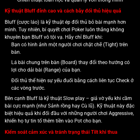
Kỹ thuật Bluff đỉnh cao và cách bẫy đối thủ hiệu quả
Bluff (cược láo) là kỹ thuật ép đối thủ bỏ bài mạnh hơn
mình. Tuy nhiên, bí quyết chơi Poker luôn thắng không
khuyên bạn Bluff vô tội vạ. Hãy chỉ Bluff khi:
Bạn có hình ảnh một người chơi chặt chẽ (Tight) trên
bàn.
Lá bài chung trên bàn (Board) thay đổi theo hướng có
lợi cho dải bài (Range) của bạn.
Đối thủ thể hiện sự yếu đuối bằng cách liên tục Check ở
các vòng trước.
Bên cạnh Bluff là kỹ thuật Slow play – giả vờ yếu khi cầm
bài cực mạnh (như Sảnh rồng hay Cù lũ). Kỹ thuật này đặc
biệt hiệu quả khi đối đầu với những người chơi Aggressive,
khiến họ tự tin tố thêm tiền vào Pot cho bạn.
Kiểm soát cảm xúc và tránh trạng thái Tilt khi thua