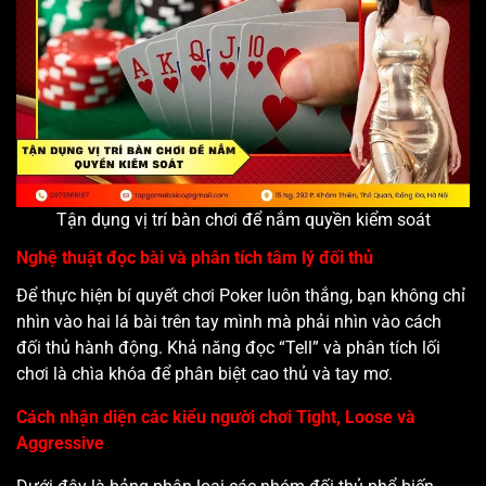
Tận dụng vị trí bàn chơi để nắm quyền kiểm soát
Nghệ thuật đọc bài và phân tích tâm lý đối thủ
Để thực hiện bí quyết chơi Poker luôn thắng, bạn không chỉ
nhìn vào hai lá bài trên tay mình mà phải nhìn vào cách
đối thủ hành động. Khả năng đọc “Tell” và phân tích lối
chơi là chìa khóa để phân biệt cao thủ và tay mơ.
Cách nhận diện các kiểu người chơi Tight, Loose và
Aggressive