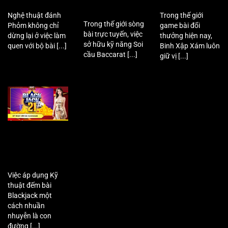
ngày
Nghệ thuật đánh
Trong thế giới
Trong thế giới sòng
Phỏm không chỉ
game bài đổi
bài trực tuyến, việc
dừng lại ở việc làm
thưởng hiện nay,
sở hữu kỹ năng Soi
quen với bộ bài [...]
Binh Xập Xám luôn
cầu Baccarat [...]
giữ vị [...]
Kỹ thuật đếm bài
Blackjack giúp bạn
làm chủ mọi cuộc
chơi
Việc áp dụng Kỹ
thuật đếm bài
Blackjack một
cách nhuần
nhuyễn là con
đường [...]