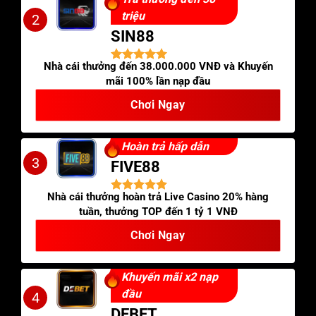
triệu
2
SIN88
Nhà cái thưởng đến 38.000.000 VNĐ và Khuyến
mãi 100% lần nạp đầu
Chơi Ngay
Hoàn trả hấp dẫn
3
FIVE88
Nhà cái thưởng hoàn trả Live Casino 20% hàng
tuần, thưởng TOP đến 1 tỷ 1 VNĐ
Chơi Ngay
Khuyến mãi x2 nạp
đầu
4
DEBET