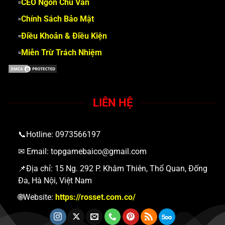
▫️
CEO Ngôn Chu Văn
▫️
Chính Sách Bảo Mật
▫️
Điều Khoản & Điều Kiện
▫️
Miễn Trừ Trách Nhiệm
LIÊN HỆ
📞Hotline: 0973566197
✉ Email:
topgamebaico@gmail.com
📌Địa chỉ: 15 Ng. 292 P. Khâm Thiên, Thổ Quan, Đống
Đa, Hà Nội, Việt Nam
🌐Website:
https://rosset.com.co/