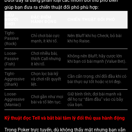
Dưới đây là bảng phân loại các nhóm đối thủ phổ biến
giúp bạn đưa ra chiến thuật đối phó phù hợp:
KIỂU
ĐẶC ĐIỂM
NGƯỜI
CHIẾN THUẬT ĐỐI PHÓ
HÀNH ĐỘNG
CHƠI
Tight-
Chỉ chơi bài cực
Nên Bluff khi họ Check; bỏ bài
Passive
mạnh, ít khi tố.
khi họ Raise.
(Rock)
Loose-
Chơi nhiều bài,
Không nên Bluff; hãy cược lớn
Passive
thích Call nhưng
khi bạn có bài mạnh (Value Bet).
(Fish)
ít khi tố.
Tight-
Chọn lọc bài kỹ
Cần cẩn trọng; chỉ đối đầu khi có
Aggressive
và chơi rất quyết
bài thực sự tốt hoặc vị trí đẹp.
(Shark)
liệt.
Loose-
Giữ bình tĩnh; đợi bài mạnh và
Chơi gần như mọi
Aggressive
để họ tự “đâm đầu” vào cú bẫy
bài và tố liên tục.
(Maniac)
của bạn.
Kỹ thuật đọc Tell và bắt bài tâm lý đối thủ qua hành động
Trong Poker trực tuyến, dù không thấy mặt nhưng bạn vẫn