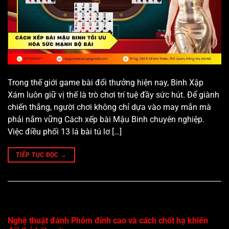
Trong thế giới game bài đổi thưởng hiện nay, Binh Xập
Xám luôn giữ vị thế là trò chơi trí tuệ đầy sức hút. Để giành
chiến thắng, người chơi không chỉ dựa vào may mắn mà
phải nắm vững Cách xếp bài Mậu Binh chuyên nghiệp.
Việc điều phối 13 lá bài tú lơ […]
TIẾP TỤC ĐỌC
→
Nghệ thuật đánh Phỏm đỉnh cao và cách chốt hạ khiến