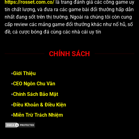
https://rosset.com.co/
là trang đánh giá các cổng game uy
tín chất lượng, và đưa ra các game bài đổi thưởng hấp dẫn
nhất đang sốt trên thị trường. Ngoài ra chúng tôi còn cung
cấp review các mảng game đổi thưởng khác như nổ hũ, số
đề, cá cược bóng đá cùng các nhà cái uy tín
CHÍNH SÁCH
▫️
Giới Thiệu
▫️
CEO Ngôn Chu Văn
▫️
Chính Sách Bảo Mật
▫️
Điều Khoản & Điều Kiện
▫️
Miễn Trừ Trách Nhiệm