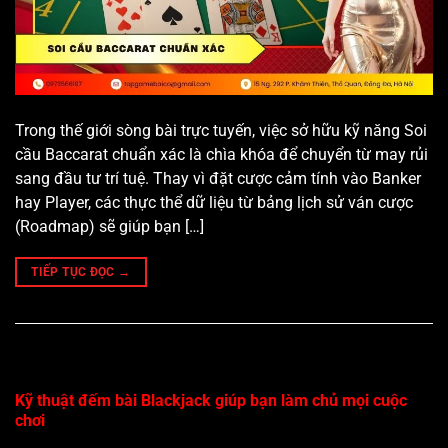
Trong thế giới sòng bài trực tuyến, việc sở hữu kỹ năng Soi
cầu Baccarat chuẩn xác là chìa khóa để chuyển từ may rủi
sang đầu tư trí tuệ. Thay vì đặt cược cảm tính vào Banker
hay Player, các thực thể dữ liệu từ bảng lịch sử ván cược
(Roadmap) sẽ giúp bạn […]
TIẾP TỤC ĐỌC
→
Kỹ thuật đếm bài Blackjack giúp bạn làm chủ mọi cuộc
chơi