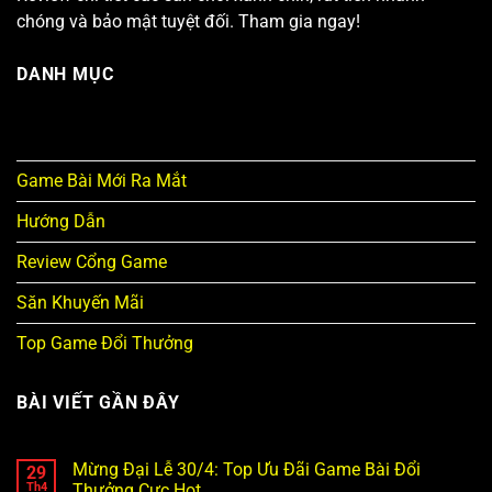
chóng và bảo mật tuyệt đối. Tham gia ngay!
DANH MỤC
Game Bài Đổi Thưởng
Game Bài Mới Ra Mắt
Hướng Dẫn
Review Cổng Game
Săn Khuyến Mãi
Top Game Đổi Thưởng
BÀI VIẾT GẦN ĐÂY
Mừng Đại Lễ 30/4: Top Ưu Đãi Game Bài Đổi
29
Th4
Thưởng Cực Hot