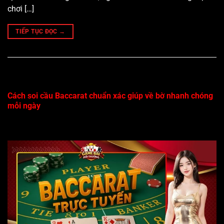
chơi […]
TIẾP TỤC ĐỌC
→
Cách soi cầu Baccarat chuẩn xác giúp về bờ nhanh chóng
mỗi ngày