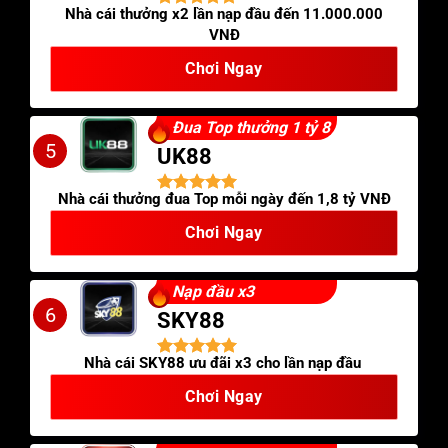
Nhà cái thưởng x2 lần nạp đầu đến 11.000.000
VNĐ
Chơi Ngay
Đua Top thưởng 1 tỷ 8
5
UK88
Nhà cái thưởng đua Top mỗi ngày đến 1,8 tỷ VNĐ
Chơi Ngay
Nạp đầu x3
6
SKY88
Nhà cái SKY88 ưu đãi x3 cho lần nạp đầu
Chơi Ngay