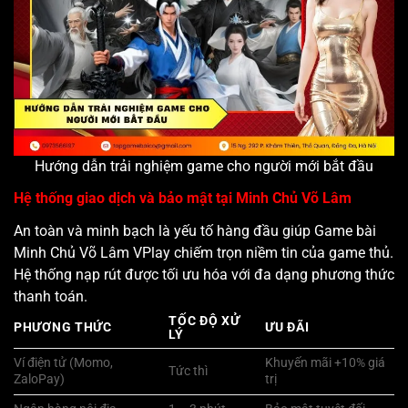
Hướng dẫn trải nghiệm game cho người mới bắt đầu
Hệ thống giao dịch và bảo mật tại Minh Chủ Võ Lâm
An toàn và minh bạch là yếu tố hàng đầu giúp Game bài
Minh Chủ Võ Lâm VPlay chiếm trọn niềm tin của game thủ.
Hệ thống nạp rút được tối ưu hóa với đa dạng phương thức
thanh toán.
TỐC ĐỘ XỬ
PHƯƠNG THỨC
ƯU ĐÃI
LÝ
Ví điện tử (Momo,
Khuyến mãi +10% giá
Tức thì
ZaloPay)
trị