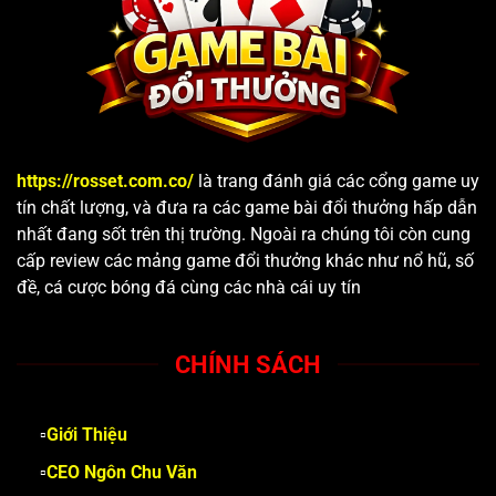
https://rosset.com.co/
là trang đánh giá các cổng game uy
tín chất lượng, và đưa ra các game bài đổi thưởng hấp dẫn
nhất đang sốt trên thị trường. Ngoài ra chúng tôi còn cung
cấp review các mảng game đổi thưởng khác như nổ hũ, số
đề, cá cược bóng đá cùng các nhà cái uy tín
CHÍNH SÁCH
▫️
Giới Thiệu
▫️
CEO Ngôn Chu Văn