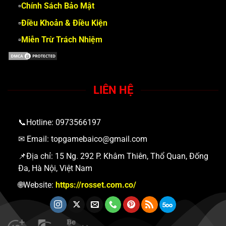
▫️
Chính Sách Bảo Mật
▫️
Điều Khoản & Điều Kiện
▫️
Miễn Trừ Trách Nhiệm
LIÊN HỆ
📞Hotline: 0973566197
✉ Email:
topgamebaico@gmail.com
📌Địa chỉ: 15 Ng. 292 P. Khâm Thiên, Thổ Quan, Đống
Đa, Hà Nội, Việt Nam
🌐Website:
https://rosset.com.co/