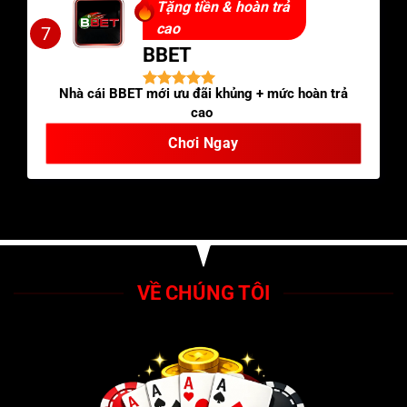
Tặng tiền & hoàn trả
cao
7
BBET
Nhà cái BBET mới ưu đãi khủng + mức hoàn trả
cao
Chơi Ngay
VỀ CHÚNG TÔI