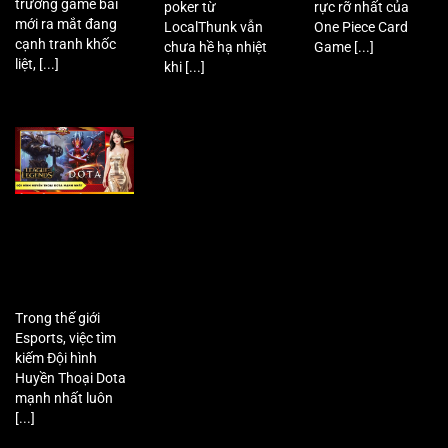
trường game bài
poker từ
rực rỡ nhất của
mới ra mắt đang
LocalThunk vẫn
One Piece Card
cạnh tranh khốc
chưa hề hạ nhiệt
Game [...]
liệt, [...]
khi [...]
Cách xây dựng đội
hình Huyền Thoại
Dota mạnh nhất
để chinh phục
đỉnh cao
Trong thế giới
Esports, việc tìm
kiếm Đội hình
Huyền Thoại Dota
mạnh nhất luôn
[...]