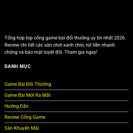
Tổng hợp top cổng game bài đổi thưởng uy tín nhất 2026.
Review chi tiết các sân chơi xanh chín, rút tiền nhanh
chóng và bảo mật tuyệt đối. Tham gia ngay!
DANH MỤC
Game Bài Đổi Thưởng
Game Bài Mới Ra Mắt
Hướng Dẫn
Review Cổng Game
Săn Khuyến Mãi