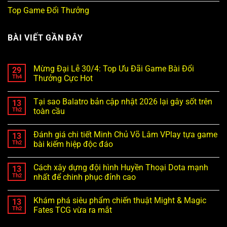
Top Game Đổi Thưởng
BÀI VIẾT GẦN ĐÂY
Mừng Đại Lễ 30/4: Top Ưu Đãi Game Bài Đổi
29
Th4
Thưởng Cực Hot
Tại sao Balatro bản cập nhật 2026 lại gây sốt trên
13
Th2
toàn cầu
Đánh giá chi tiết Minh Chủ Võ Lâm VPlay tựa game
13
Th2
bài kiếm hiệp độc đáo
Cách xây dựng đội hình Huyền Thoại Dota mạnh
13
Th2
nhất để chinh phục đỉnh cao
Khám phá siêu phẩm chiến thuật Might & Magic
13
Th2
Fates TCG vừa ra mắt