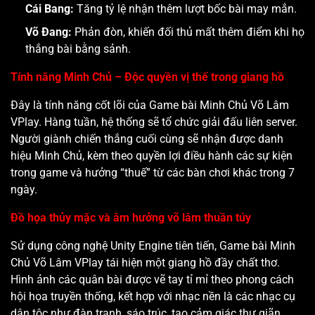
Cái Bang:
Tăng tỷ lệ nhận thêm lượt bốc bài may mắn.
Võ Đang:
Phản đòn, khiến đối thủ mất thêm điểm khi họ
thắng bài bằng sảnh.
Tính năng Minh Chủ – Độc quyền vị thế trong giang hồ
Đây là tính năng cốt lõi của Game bài Minh Chủ Võ Lâm
VPlay. Hàng tuần, hệ thống sẽ tổ chức giải đấu liên server.
Người giành chiến thắng cuối cùng sẽ nhận được danh
hiệu Minh Chủ, kèm theo quyền lợi điều hành các sự kiện
trong game và hưởng “thuế” từ các bàn chơi khác trong 7
ngày.
Đồ họa thủy mặc và âm hưởng võ lâm thuần túy
Sử dụng công nghệ Unity Engine tiên tiến, Game bài Minh
Chủ Võ Lâm VPlay tái hiện một giang hồ đầy chất thơ.
Hình ảnh các quân bài được vẽ tay tỉ mỉ theo phong cách
hội họa truyền thống, kết hợp với nhạc nền là các nhạc cụ
dân tộc như đàn tranh, sáo trúc, tạo cảm giác thư giãn