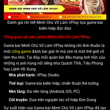
Đánh giá chi tiết Minh Chủ Võ Lâm VPlay tựa game bài
kiếm hiệp độc đáo
Tổng quan về siêu phẩm Minh Chủ Võ Lâm VPlay
Game bài Minh Chủ Võ Lâm VPlay không chỉ đơn thuần là
một
cổng game
đánh bài giải trí mà còn là một thế giới võ
lâm thu nhỏ. Tại đây, mỗi quân bài đều mang linh hồn của
những vị anh hùng nổi tiếng như Quách Tĩnh, Tiêu Phong
hay Lệnh Hồ Xung.
Nhà phát hành:
VPlay Studio.
Thể loại:
Game bài kiếm hiệp, chiến thuật thẻ tướng.
Nền tảng:
Đa nền tảng (Android, iOS, PC).
Cốt truyện:
Dựa trên nguyên tác võ hiệp Kim Dung.
Sự xuất hiện của Game bài Minh Chủ Võ Lâm VPlay đã tạo