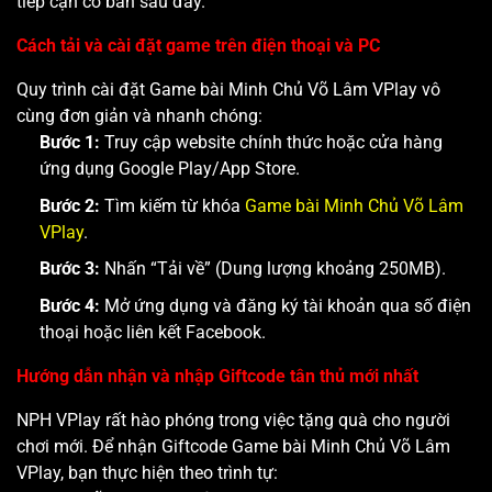
tiếp cận cơ bản sau đây.
Cách tải và cài đặt game trên điện thoại và PC
Quy trình cài đặt Game bài Minh Chủ Võ Lâm VPlay vô
cùng đơn giản và nhanh chóng:
Bước 1:
Truy cập website chính thức hoặc cửa hàng
ứng dụng Google Play/App Store.
Bước 2:
Tìm kiếm từ khóa
Game bài Minh Chủ Võ Lâm
VPlay
.
Bước 3:
Nhấn “Tải về” (Dung lượng khoảng 250MB).
Bước 4:
Mở ứng dụng và đăng ký tài khoản qua số điện
thoại hoặc liên kết Facebook.
Hướng dẫn nhận và nhập Giftcode tân thủ mới nhất
NPH VPlay rất hào phóng trong việc tặng quà cho người
chơi mới. Để nhận Giftcode Game bài Minh Chủ Võ Lâm
VPlay, bạn thực hiện theo trình tự: