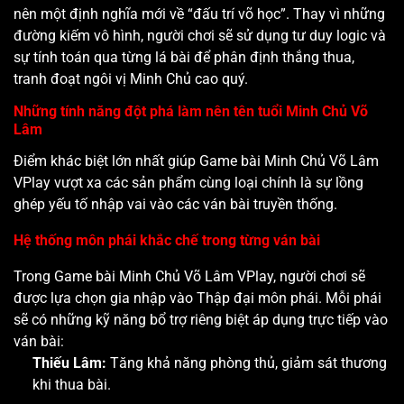
nên một định nghĩa mới về “đấu trí võ học”. Thay vì những
đường kiếm vô hình, người chơi sẽ sử dụng tư duy logic và
sự tính toán qua từng lá bài để phân định thắng thua,
tranh đoạt ngôi vị Minh Chủ cao quý.
Những tính năng đột phá làm nên tên tuổi Minh Chủ Võ
Lâm
Điểm khác biệt lớn nhất giúp Game bài Minh Chủ Võ Lâm
VPlay vượt xa các sản phẩm cùng loại chính là sự lồng
ghép yếu tố nhập vai vào các ván bài truyền thống.
Hệ thống môn phái khắc chế trong từng ván bài
Trong Game bài Minh Chủ Võ Lâm VPlay, người chơi sẽ
được lựa chọn gia nhập vào Thập đại môn phái. Mỗi phái
sẽ có những kỹ năng bổ trợ riêng biệt áp dụng trực tiếp vào
ván bài:
Thiếu Lâm:
Tăng khả năng phòng thủ, giảm sát thương
khi thua bài.