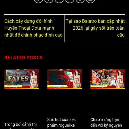
Cách xây dựng đội hình
Tại sao Balatro bản cập nhật
Huyền Thoại Dota mạnh
2026 lại gây sốt trên toàn
nhất để chinh phục đỉnh cao
cầu
RELATED POSTS
Khám phá siêu
Tại sao Balatro
Sức hấp dẫn của
phẩm chiến thuật
bản cập nhật 2026
One Piece Card
Might & Magic
lại gây sốt trên
Game trong cộng
Fates TCG vừa ra
toàn cầu
đồng bài thủ 2026
mắt
Sức hút của siêu
Chào mừng bạn
Trong bối cảnh thị
phẩm roguelike
đến với kỷ nguyên