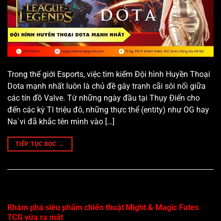
Trong thế giới Esports, việc tìm kiếm Đội hình Huyền Thoại
Dota mạnh nhất luôn là chủ đề gây tranh cãi sôi nổi giữa
các tín đồ Valve. Từ những ngày đầu tại Thụy Điển cho
đến các kỳ TI triệu đô, những thực thể (entity) như OG hay
Na`vi đã khắc tên mình vào […]
TIẾP TỤC ĐỌC
→
Khám phá siêu phẩm chiến thuật Might & Magic Fates
TCG vừa ra mắt