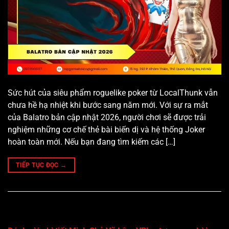
Sức hút của siêu phẩm roguelike poker từ LocalThunk vẫn
chưa hề hạ nhiệt khi bước sang năm mới. Với sự ra mắt
của Balatro bản cập nhật 2026, người chơi sẽ được trải
nghiệm những cơ chế thẻ bài biến dị và hệ thống Joker
hoàn toàn mới. Nếu bạn đang tìm kiếm các […]
TIẾP TỤC ĐỌC
→