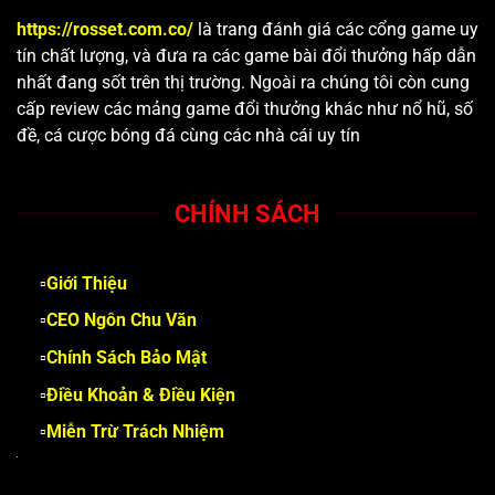
https://rosset.com.co/
là trang đánh giá các cổng game uy
tín chất lượng, và đưa ra các game bài đổi thưởng hấp dẫn
nhất đang sốt trên thị trường. Ngoài ra chúng tôi còn cung
cấp review các mảng game đổi thưởng khác như nổ hũ, số
đề, cá cược bóng đá cùng các nhà cái uy tín
CHÍNH SÁCH
▫️
Giới Thiệu
▫️
CEO Ngôn Chu Văn
▫️
Chính Sách Bảo Mật
▫️
Điều Khoản & Điều Kiện
▫️
Miễn Trừ Trách Nhiệm