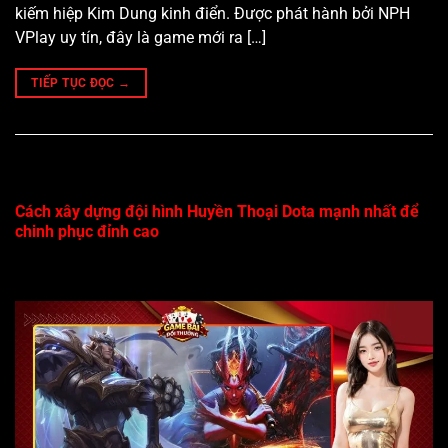
kiếm hiệp Kim Dung kinh điển. Được phát hành bởi NPH
VPlay uy tín, đây là game mới ra […]
TIẾP TỤC ĐỌC
→
Cách xây dựng đội hình Huyền Thoại Dota mạnh nhất để
chinh phục đỉnh cao