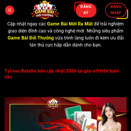
Bỏ
ĐĂNG
ĐĂNG
qua
KÝ
NHẬP
nội
Cập nhật ngay các
Game Bài Mới Ra Mắt
để trải nghiệm
dung
giao diện đỉnh cao và công nghệ mới. Những siêu phẩm
Game Bài Đổi Thưởng
vừa trình làng luôn đi kèm ưu đãi
tân thủ cực hấp dẫn dành cho bạn.
Tại sao Balatro bản cập nhật 2026 lại gây sốt trên toàn
cầu