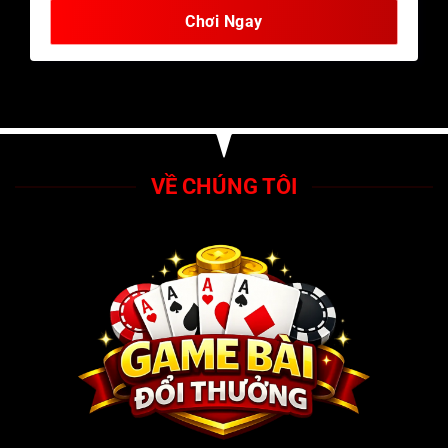
Chơi Ngay
VỀ CHÚNG TÔI