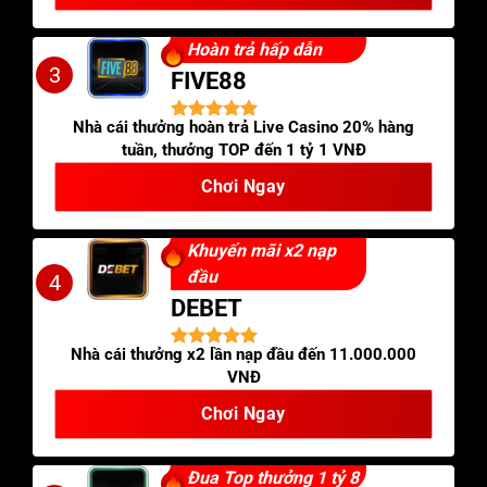
Hoàn trả hấp dẫn
3
FIVE88
Nhà cái thưởng hoàn trả Live Casino 20% hàng
tuần, thưởng TOP đến 1 tỷ 1 VNĐ
Chơi Ngay
Khuyến mãi x2 nạp
đầu
4
DEBET
Nhà cái thưởng x2 lần nạp đầu đến 11.000.000
VNĐ
Chơi Ngay
Đua Top thưởng 1 tỷ 8