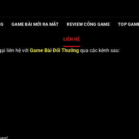
NG
GAME BÀI MỚI RA MẮT
REVIEW CỔNG GAME
TOP GAM
LIÊN HỆ
ại liên hệ với
Game Bài Đổi Thưởng
qua các kênh sau:
bạn!