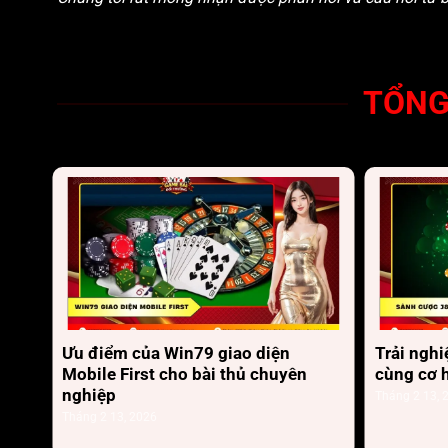
TỔNG
h
Ưu điểm của Win79 giao diện
Trải ngh
Mobile First cho bài thủ chuyên
cùng cơ 
nghiệp
Tháng 2 13, 
Tháng 2 13, 2026