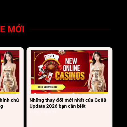
E MỚI
chính chủ
Những thay đổi mới nhất của Go88
ng
Update 2026 bạn cần biết
Tháng 2 13, 2026