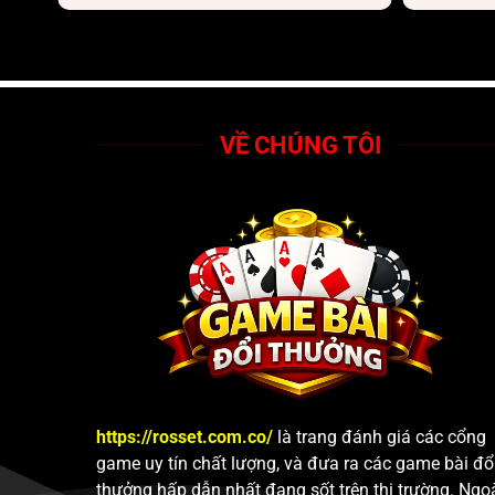
VỀ CHÚNG TÔI
https://rosset.com.co/
là trang đánh giá các cổng
game uy tín chất lượng, và đưa ra các game bài đổ
thưởng hấp dẫn nhất đang sốt trên thị trường. Ngo