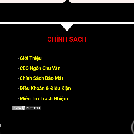
CHÍNH SÁCH
▫️
Giới Thiệu
▫️
CEO Ngôn Chu Văn
▫️
Chính Sách Bảo Mật
▫️
Điều Khoản & Điều Kiện
▫️
Miễn Trừ Trách Nhiệm
i
ài