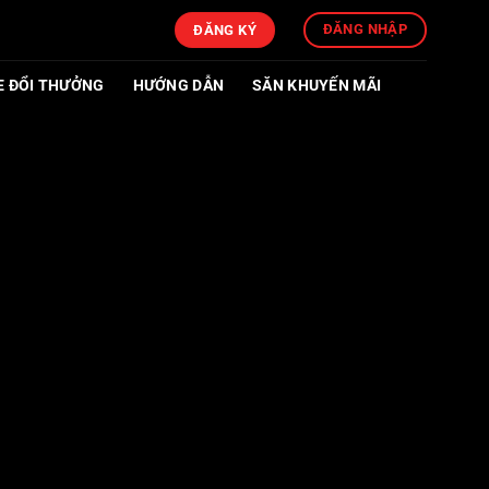
ĐĂNG NHẬP
ĐĂNG KÝ
E ĐỔI THƯỞNG
HƯỚNG DẪN
SĂN KHUYẾN MÃI