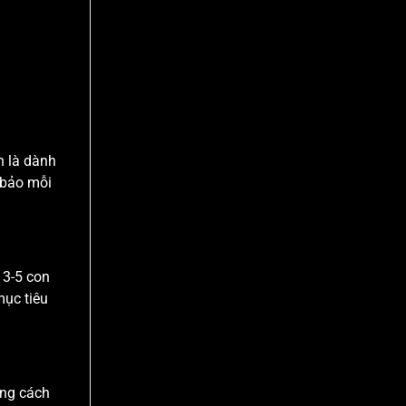
h là dành
 bảo mỗi
 3-5 con
mục tiêu
ằng cách