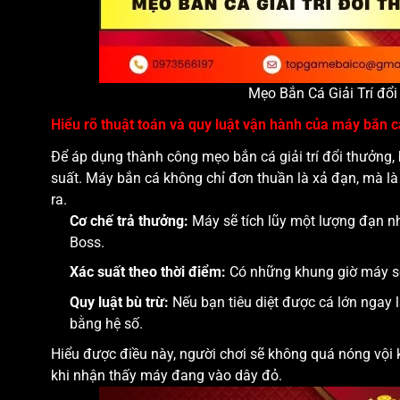
Mẹo Bắn Cá Giải Trí đổ
Hiểu rõ thuật toán và quy luật vận hành của máy bắn c
Để áp dụng thành công mẹo bắn cá giải trí đổi thưởng, 
suất. Máy bắn cá không chỉ đơn thuần là xả đạn, mà l
ra.
Cơ chế trả thưởng:
Máy sẽ tích lũy một lượng đạn nhấ
Boss.
Xác suất theo thời điểm:
Có những khung giờ máy sẽ “
Quy luật bù trừ:
Nếu bạn tiêu diệt được cá lớn ngay 
bằng hệ số.
Hiểu được điều này, người chơi sẽ không quá nóng vội k
khi nhận thấy máy đang vào dây đỏ.