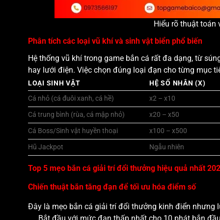
Hiểu rõ thuật toán
Phân tích các loại vũ khí và sinh vật biển phổ biến
Hệ thống vũ khí trong game bắn cá rất đa dạng, từ súng
hay lưới điện. Việc chọn đúng loại đạn cho từng mục ti
LOẠI SINH VẬT
HỆ SỐ NHÂN (X)
Cá nhỏ (cá đuôi xanh, cá hề)
x2 – x10
Cá trung bình (rùa, cá mập nhỏ)
x20 – x50
Cá Boss/Sinh vật huyền thoại
x100 – x500
Hũ Jackpot
Ngẫu nhiên
Top 5 mẹo bắn cá giải trí đổi thưởng hiệu quả nhất 20
Chiến thuật bắn tăng đạn để tối ưu hóa điểm số
Đây là mẹo bắn cá giải trí đổi thưởng kinh điển nhưng l
Bắt đầu với mức đạn thấp nhất cho 10 phát bắn đầu 