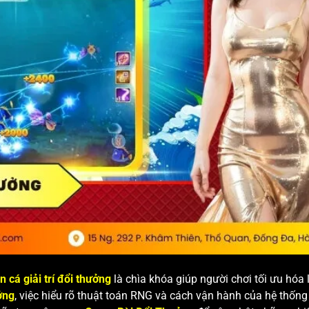
 cá giải trí đổi thưởng
là chìa khóa giúp người chơi tối ưu hóa 
ởng
, việc hiểu rõ thuật toán RNG và cách vận hành của hệ thống