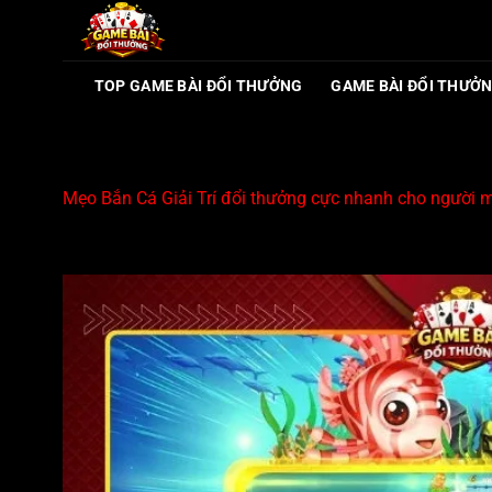
Bỏ
qua
nội
TOP GAME BÀI ĐỔI THƯỞNG
GAME BÀI ĐỔI THƯỞ
dung
Mẹo Bắn Cá Giải Trí đổi thưởng cực nhanh cho người m