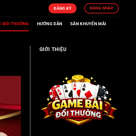
ĐĂNG NHẬP
ĐĂNG KÝ
E ĐỔI THƯỞNG
HƯỚNG DẪN
SĂN KHUYẾN MÃI
GIỚI THIỆU