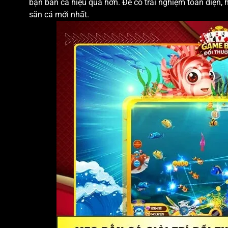
bạn bắn cá hiệu quả hơn. Để có trải nghiệm toàn diện, 
săn cá mới nhất.