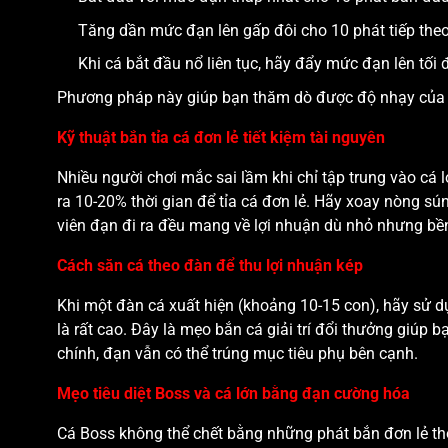
Tăng dần mức đạn lên gấp đôi cho 10 phát tiếp theo
Khi cá bắt đầu nổ liên tục, hãy đẩy mức đạn lên tối 
Phương pháp này giúp bạn thăm dò được độ nhạy của 
Kỹ thuật bắn tỉa cá đơn lẻ tiết kiệm tài nguyên
Nhiều người chơi mắc sai lầm khi chỉ tập trung vào cá 
ra 10-20% thời gian để tỉa cá đơn lẻ. Hãy xoay nòng s
viên đạn đi ra đều mang về lợi nhuận dù nhỏ nhưng bề
Cách săn cá theo đàn để thu lợi nhuận kép
Khi một đàn cá xuất hiện (khoảng 10-15 con), hãy sử d
là rất cao. Đây là mẹo bắn cá giải trí đổi thưởng giúp b
chính, đạn vẫn có thể trúng mục tiêu phụ bên cạnh.
Mẹo tiêu diệt Boss và cá lớn bằng đạn cường hóa
Cá Boss không thể chết bằng những phát bắn đơn lẻ th