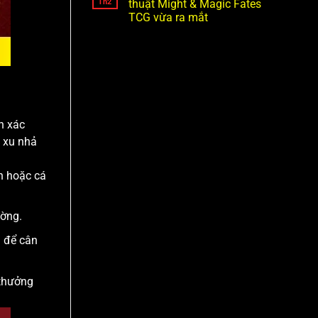
Th2
thuật Might & Magic Fates
TCG vừa ra mắt
n xác
g xu nhả
ớn hoặc cá
ường.
n để cân
 thưởng