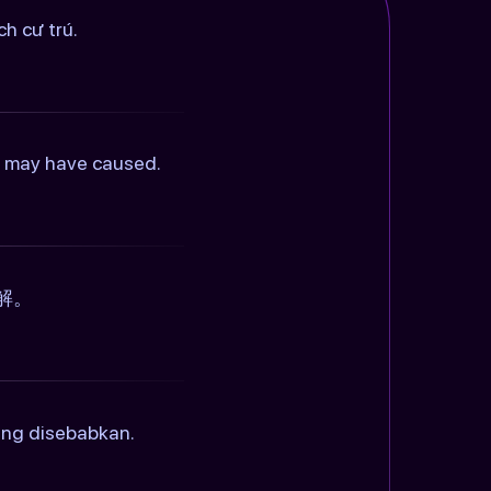
h cư trú.
is may have caused.
解。
ang disebabkan.