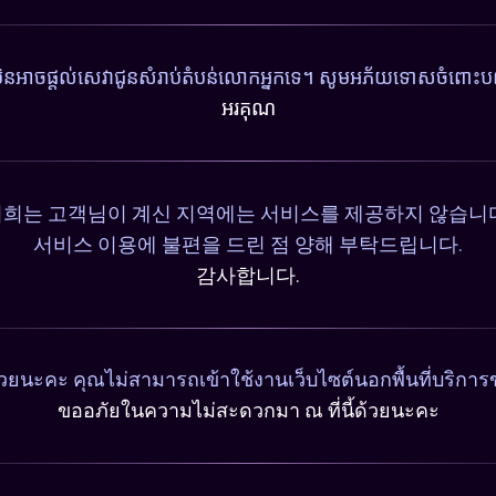
ុំមិនអាចផ្តល់សេវាជូនសំរាប់តំបន់លោកអ្នកទេ។ សូមអភ័យទោសចំពោះបញ
អរគុណ
희는 고객님이 계신 지역에는 서비스를 제공하지 않습니
서비스 이용에 불편을 드린 점 양해 부탁드립니다.
감사합니다.
วยนะคะ คุณไม่สามารถเข้าใช้งานเว็บไซต์นอกพื้นที่บริการ
ขออภัยในความไม่สะดวกมา ณ ที่นี้ด้วยนะคะ