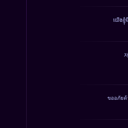
យើងខ្ញ
저
ขออภัยด้