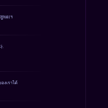
្ហានេះ។
다.
ของเราได้