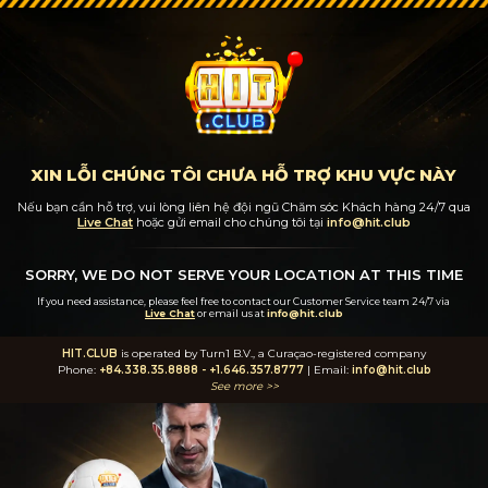
XIN LỖI CHÚNG TÔI CHƯA HỖ TRỢ KHU VỰC NÀY
Nếu bạn cần hỗ trợ, vui lòng liên hệ đội ngũ Chăm sóc Khách hàng 24/7
qua
Live Chat
hoặc gửi email cho chúng tôi tại
info@hit.club
SORRY, WE DO NOT SERVE YOUR LOCATION AT THIS TIME
If you need assistance, please feel free to contact our Customer Service team 24/7
via
Live Chat
or email us at
info@hit.club
HIT.CLUB
is operated by Turn1 B.V., a Curaçao-registered company
Phone:
+84.338.35.8888
-
+1.646.357.8777
| Email:
info@hit.club
See more >>