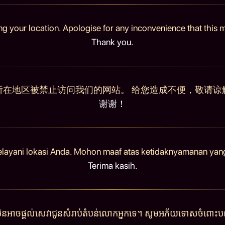
ng your location. Apologise for any inconvenience that this
Thank you.
所在地区被禁止访问我们的网站。 给您造成不便，敬请谅
谢谢！
elayani lokasi Anda. Mohon maaf atas ketidaknyamanan yan
Terima kasih.
ុំមិនអាចផ្តល់សេវាជូនសំរាប់តំបន់លោកអ្នកទេ។ សូមអភ័យទោសចំពោះបញ