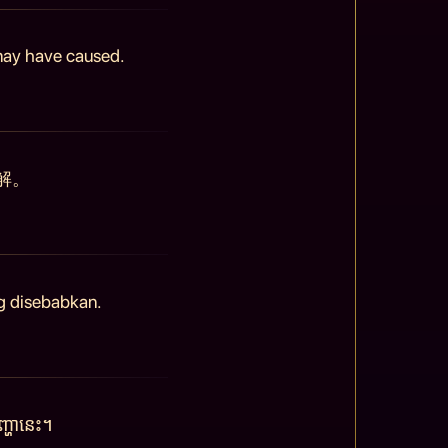
 may have caused.
解。
g disebabkan.
្ហានេះ។