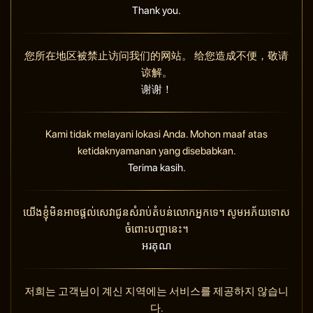
Thank you.
您所在地区被禁止访问我们的网站。 给您造成不便，敬请
谅解。
谢谢！
Kami tidak melayani lokasi Anda. Mohon maaf atas
ketidaknyamanan yang disebabkan.
Terima kasih.
យើងខ្ញុំមិនអាចផ្តល់សេវាជូនសំរាប់តំបន់លោកអ្នកទេ។ សូមអភ័យទោស
ចំពោះបញ្ហានេះ។
អរគុណ
저희는 고객님이 계신 지역에는 서비스를 제공하지 않습니
다.