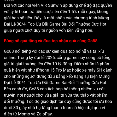
Đối với các hội viên VIP, Sunwin áp dụng chế độ đặc quyền
với tỷ lệ hoàn trả tiền cược lên đến 1.5% mỗi ngày, không
giới hạn số tiền. Đây là một phần của chương trình Mừng
Đại Lễ 30/4: Top Ưu Đãi Game Bài Đổi Thưởng Cực Hot
giúp người chơi duy trì nguồn vốn bền vững hơn.
Bùng nổ quà tặng và đua top nhận quà cùng Go88
Go88 nổi tiếng với các sự kiện đua top nổ hũ và tài xỉu
online. Trong kỳ đại lễ 2026, cổng game này công bố tổng
giá trị giải thưởng lên đến 10 tỷ đồng. Điểm nhấn là phần
quà hiện vật như iPhone 15 Pro Max hoặc xe máy SH dành
cho những người đứng đầu bảng xếp hạng sự kiện Mừng
Đại Lễ 30/4: Top Ưu Đãi Game Bài Đổi Thưởng Cực Hot.
Bên cạnh đó, Go88 còn tích hợp hệ thống nhiệm vụ cốt
truyện, nơi người chơi vừa giải trí vừa thu thập vật phẩm
đổi thưởng. Tốc độ giao dịch tại đây cũng được tối ưu hóa
dưới 30 giây nhờ hạ tầng thanh toán số hiện đại qua ví
điện tử Momo và ZaloPay.