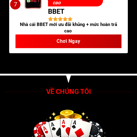
cao
7
BBET
Nhà cái BBET mới ưu đãi khủng + mức hoàn trả
cao
Chơi Ngay
VỀ CHÚNG TÔI