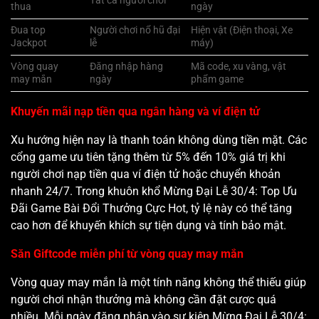
Tất cả người chơi
thua
ngày
Đua top
Người chơi nổ hũ đại
Hiện vật (Điện thoại, Xe
Jackpot
lễ
máy)
Vòng quay
Đăng nhập hàng
Mã code, xu vàng, vật
may mắn
ngày
phẩm game
Khuyến mãi nạp tiền qua ngân hàng và ví điện tử
Xu hướng hiện nay là thanh toán không dùng tiền mặt. Các
cổng game ưu tiên tặng thêm từ 5% đến 10% giá trị khi
người chơi nạp tiền qua ví điện tử hoặc chuyển khoản
nhanh 24/7. Trong khuôn khổ Mừng Đại Lễ 30/4: Top Ưu
Đãi Game Bài Đổi Thưởng Cực Hot, tỷ lệ này có thể tăng
cao hơn để khuyến khích sự tiện dụng và tính bảo mật.
Săn Giftcode miễn phí từ vòng quay may mắn
Vòng quay may mắn là một tính năng không thể thiếu giúp
người chơi nhận thưởng mà không cần đặt cược quá
nhiều. Mỗi ngày đăng nhập vào sự kiện Mừng Đại Lễ 30/4: