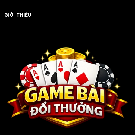
GIỚI THIỆU