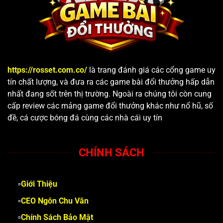
https://rosset.com.co/
là trang đánh giá các cổng game uy
tín chất lượng, và đưa ra các game bài đổi thưởng hấp dẫn
nhất đang sốt trên thị trường. Ngoài ra chúng tôi còn cung
cấp review các mảng game đổi thưởng khác như nổ hũ, số
đề, cá cược bóng đá cùng các nhà cái uy tín
CHÍNH SÁCH
▫️
Giới Thiệu
▫️
CEO Ngôn Chu Văn
▫️
Chính Sách Bảo Mật