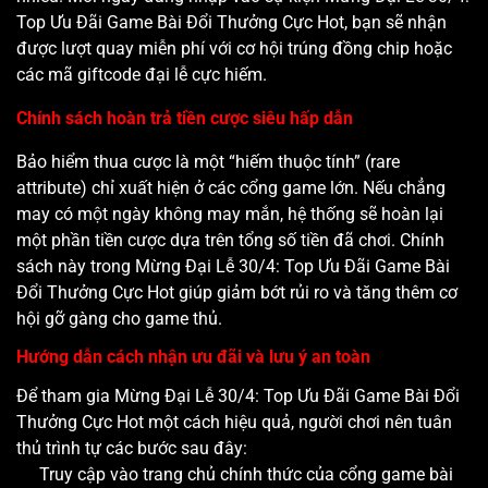
Top Ưu Đãi Game Bài Đổi Thưởng Cực Hot, bạn sẽ nhận
được lượt quay miễn phí với cơ hội trúng đồng chip hoặc
các mã giftcode đại lễ cực hiếm.
Chính sách hoàn trả tiền cược siêu hấp dẫn
Bảo hiểm thua cược là một “hiếm thuộc tính” (rare
attribute) chỉ xuất hiện ở các cổng game lớn. Nếu chẳng
may có một ngày không may mắn, hệ thống sẽ hoàn lại
một phần tiền cược dựa trên tổng số tiền đã chơi. Chính
sách này trong Mừng Đại Lễ 30/4: Top Ưu Đãi Game Bài
Đổi Thưởng Cực Hot giúp giảm bớt rủi ro và tăng thêm cơ
hội gỡ gàng cho game thủ.
Hướng dẫn cách nhận ưu đãi và lưu ý an toàn
Để tham gia Mừng Đại Lễ 30/4: Top Ưu Đãi Game Bài Đổi
Thưởng Cực Hot một cách hiệu quả, người chơi nên tuân
thủ trình tự các bước sau đây:
Truy cập vào trang chủ chính thức của cổng game bài