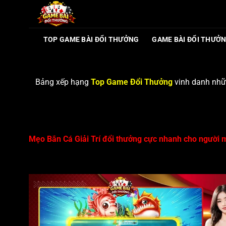
Bỏ
qua
nội
TOP GAME BÀI ĐỔI THƯỞNG
GAME BÀI ĐỔI THƯỞ
dung
Bảng xếp hạng
Top Game Đổi Thưởng
vinh danh nhữn
Mẹo Bắn Cá Giải Trí đổi thưởng cực nhanh cho người 