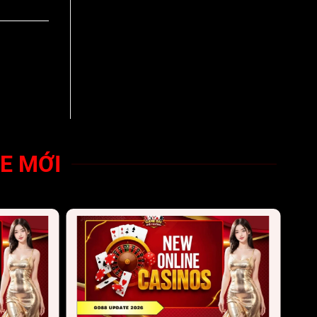
E MỚI