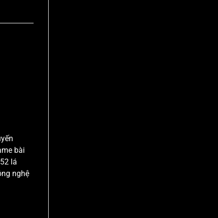
uyến
ame bài
52 lá
công nghệ