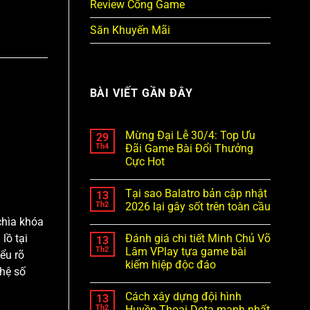
Review Cổng Game
Săn Khuyến Mãi
Top Game Đổi Thưởng
BÀI VIẾT GẦN ĐÂY
Mừng Đại Lễ 30/4: Top Ưu
29
Th4
Đãi Game Bài Đổi Thưởng
Cực Hot
Tại sao Balatro bản cập nhật
13
Th2
2026 lại gây sốt trên toàn cầu
chìa khóa
lồ tại
Đánh giá chi tiết Minh Chủ Võ
13
Th2
Lâm VPlay tựa game bài
ểu rõ
kiếm hiệp độc đáo
 hệ số
Cách xây dựng đội hình
13
Th2
Huyền Thoại Dota mạnh nhất